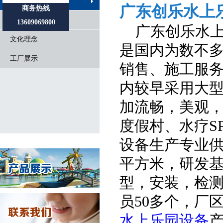
公司简介
广东创乐水上
商务热线
资质荣誉
13609069800
广东创乐水上
文化理念
是国内为数不
工厂展示
销售、施工服
内较早采用大
加流畅，美观
度假村、水疗S
设备生产专业供
平方米，研发基
型，安装，检
员50多个，厂
水上乐园设备